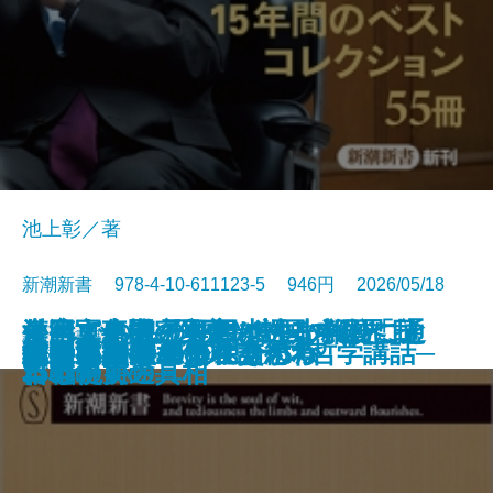
池上彰／著
新潮新書 978-4-10-611123-5 946円 2026/05/18
すべての人の死因は生まれたこと
外国人患者─医療ツーリズムと日
台湾軍事機密文書が語る中国「抗
それでも息子を日本の小学校に通
漢字文化圏の興亡─中国の限界、
新書
電子書籍あり
愛知県は天下を取るがね
猫のいる人生
反復する昭和史
推したちとどう生きるか
高野連
ヒトと音楽の進化論
星野源論
本とは何か
知の本棚
長期政権の条件
天皇への敗北─シリーズ哲学講話─
コミュ力不要の社交術
人生不案内
武器としての日本語思考
運命まかせ
である
本の現実─
日戦争」の真相
わせたい
日本の前途─