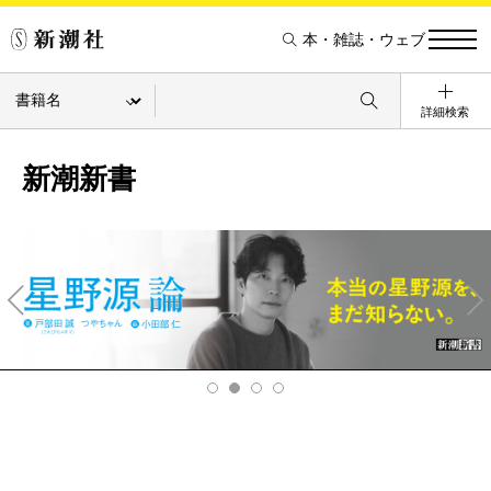
本・雑誌・ウェブ
詳細検索
新潮新書
Pre
Ne
v
xt