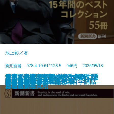
池上彰／著
新潮新書 978-4-10-611123-5 946円 2026/05/18
すべての人の死因は生まれたこと
外国人患者─医療ツーリズムと日
台湾軍事機密文書が語る中国「抗
それでも息子を日本の小学校に通
漢字文化圏の興亡─中国の限界、
新書
電子書籍あり
愛知県は天下を取るがね
猫のいる人生
反復する昭和史
推したちとどう生きるか
高野連
ヒトと音楽の進化論
星野源論
本とは何か
知の本棚
長期政権の条件
天皇への敗北─シリーズ哲学講話─
コミュ力不要の社交術
人生不案内
武器としての日本語思考
運命まかせ
である
本の現実─
日戦争」の真相
わせたい
日本の前途─