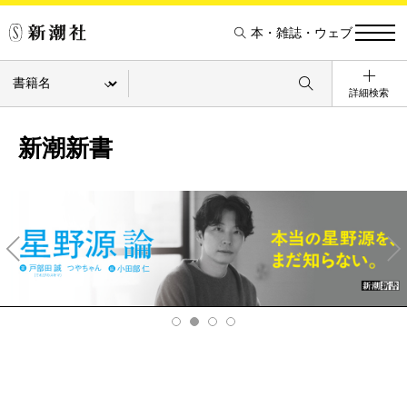
本・雑誌・ウェブ
詳細検索
新潮新書
Pre
Ne
v
xt