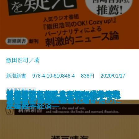
飯田浩司／著
新潮新書 978-4-10-610846-4 836円 2020/01/17
新書
電子書籍あり
倉本聰の言葉―ドラマの中の名言
日中戦後外交秘史―1954年の奇跡
210日ぶりに帰ってきた奇跡のネ
興行師列伝―愛と裏切りの近代芸
「反権力」は正義ですか―ラジオ
地雷を踏むな―大人のための危機
昔は面白かったな―回想の文壇交
ドル・人民元・リブラ―通貨でわ
トラックドライバーにも言わせて
ひとの住処―1964-2020―
心臓によい運動、悪い運動
カズのまま死にたい
「人生百年」という不幸
マトリ―厚労省麻薬取締官―
わが子をAIの奴隷にしないために
エンジェル投資家とは何か
偽善者たちへ
「複業」で成功する
日本はすでに侵略されている
君主号の世界史
―
―
コ―ペット探偵の奮闘記―
能史―
ニュースの現場から―
突破術―
友録―
かる世界経済―