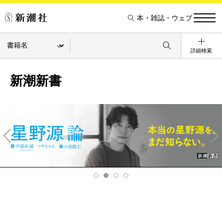
本・雑誌・ウェブ
詳細検索
新潮新書
Pre
Ne
v
xt