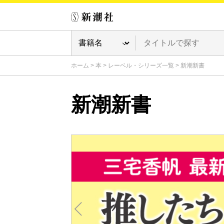
ホーム
>
本
>
レーベル・シリーズ一覧
>
新潮新書
新潮新書