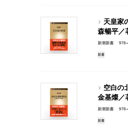
天皇家
森暢平／
新潮新書 978-4-
新書
空白の
金基燦／
新潮新書 978-4-
新書