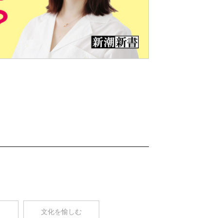
Nex
t
コ
文化を愉しむ