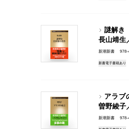
謎解き
長山靖生
新潮新書 978-4-
新書
電子書籍あり
アラブ
曽野綾子
新潮新書 978-4-