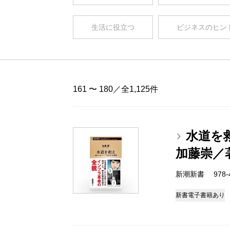
生活に役立つ
ビジネスのヒン
161 〜 180／全1,125件
水道を
加藤崇／
新潮新書 978-4-
新書
電子書籍あり