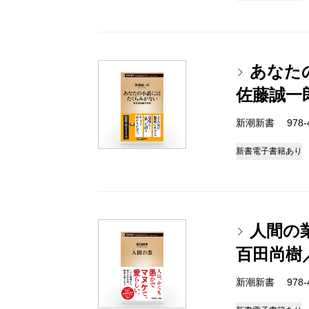
あなた
佐藤誠一
新潮新書 978-4-
新書
電子書籍あり
人間の
百田尚樹
新潮新書 978-4-