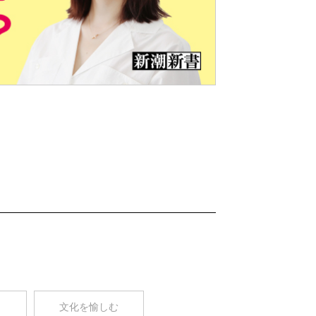
Nex
t
コ
文化を愉しむ