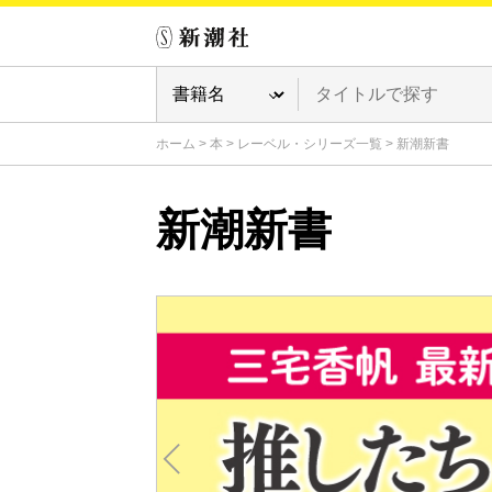
ホーム
>
本
>
レーベル・シリーズ一覧
>
新潮新書
新潮新書