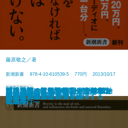
藤原敬之／著
新潮新書 978-4-10-610539-5 770円 2013/10/17
新書
電子書籍あり
フランツ・リストはなぜ女たちを
明治めちゃくちゃ物語 維新の後始
現場主義の競争戦略―次代への日
知の武装―救国のインテリジェン
日本人には二種類いる―1960年の
イスラムの人はなぜ日本を尊敬す
プロの尼さん―落語家・まるこの
和食の知られざる世界
知的創造の作法
EU崩壊
交通事故学
史論の復権
カネ遣いという教養
歴史をつかむ技法
「いいね！」が社会を破壊する
国家の成熟
犯罪は予測できる
キレイゴトぬきの農業論
人間の浅知恵
社会脳とは何か
失神させたのか
末
本産業論―
ス―
断層―
るのか
仏道修行―