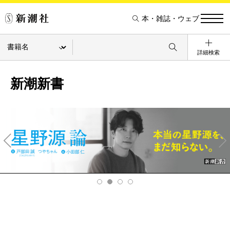
本・雑誌・ウェブ
詳細検索
新潮新書
Pre
Ne
v
xt