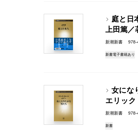
庭と日
上田篤／
新潮新書 978-4-
新書
電子書籍あり
女にな
エリック
新潮新書 978-4-
新書