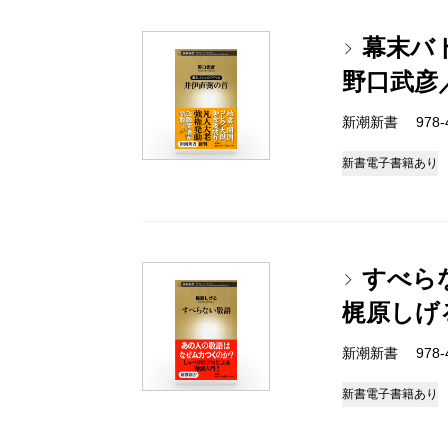
幕末バ
野口武彦
新潮新書 978-4-
新書
電子書籍あり
すべら
梶原しげ
新潮新書 978-4-
新書
電子書籍あり