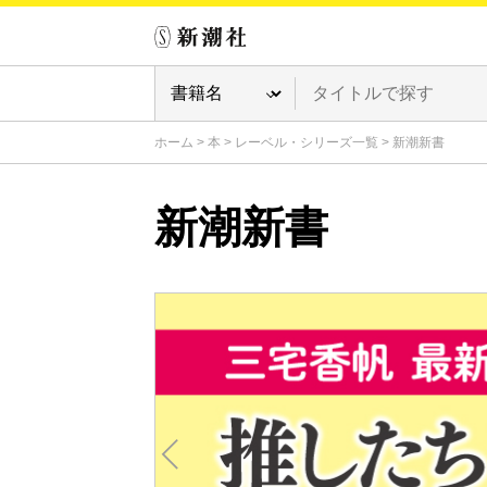
ホーム
>
本
>
レーベル・シリーズ一覧
>
新潮新書
新潮新書