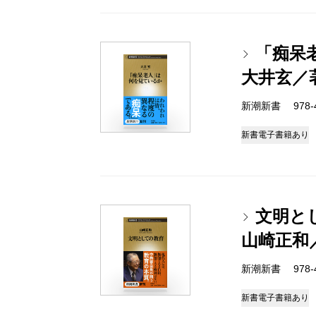
「痴呆
大井玄／
新潮新書 978-4-
新書
電子書籍あり
文明と
山崎正和
新潮新書 978-4-
新書
電子書籍あり