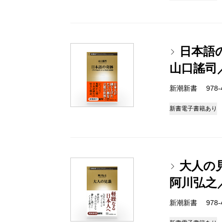
日本語
山口謠司
新潮新書 978-4-
新書
電子書籍あり
大人の
阿川弘之
新潮新書 978-4-