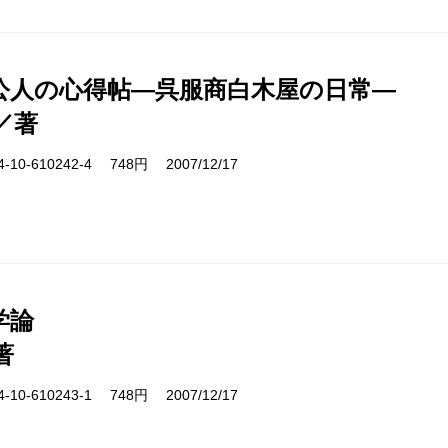
公人の心得帖―呉服商白木屋の日常―
／著
10-610242-4 748円 2007/12/17
学論
著
10-610243-1 748円 2007/12/17