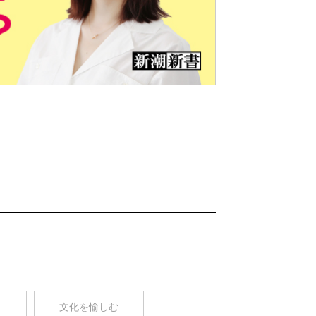
Nex
t
コ
文化を愉しむ