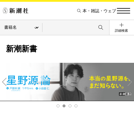
本・雑誌・ウェブ
詳細検索
新潮新書
Pre
Ne
v
xt