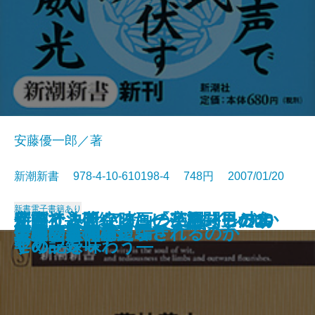
安藤優一郎／著
新潮新書 978-4-10-610198-4 748円 2007/01/20
新書
電子書籍あり
新聞社―破綻したビジネスモデル
新書で入門 アインシュタイン丸か
使ってみたい映画の英語―男の名
字がうまくなる―「字配り」のす
迷いと決断―ソニーと格闘した10
本能の力
幕末バトル・ロワイヤル
お坊さんが困る仏教の話
不動心
新書で入門 ジャズの歴史
ワインと外交
「法令遵守」が日本を滅ぼす
徳川将軍家の演出力
ウェブ人間論
宝石の裏側
人はなぜ簡単に騙されるのか
伊勢発見
会議で事件を起こせ
大奥の奥
環境問題の杞憂
―
じり
セリフを味わう―
すめ―
年の記録―