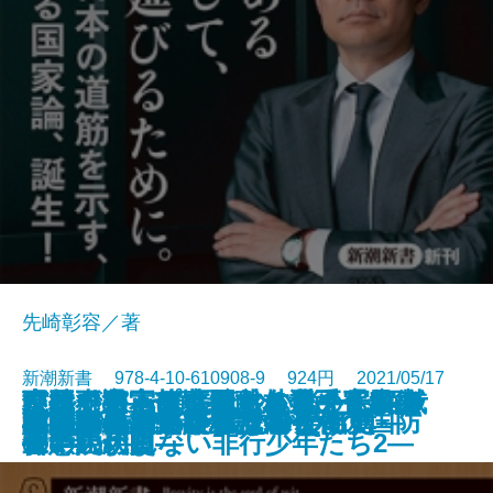
先崎彰容／著
新潮新書 978-4-10-610908-9 924円 2021/05/17
不要不急―苦境と向き合う仏教の
森林で日本は蘇る―林業の瓦解を
シルクロード―流沙に消えた西域
現役引退―プロ野球名選手「最後
古代史の正体―縄文から平安まで
どうしても頑張れない人たち―ケ
中国が宇宙を支配する日―宇宙安
財務省の「ワル」
その病気、市販薬で治せます
陶芸は生きがいになる
ビジネス戦略から読む美術史
57歳で婚活したらすごかった
国家の尊厳
自衛隊最高幹部が語る令和の国防
マスクをするサル
小説家になって億を稼ごう
毒親の日本史
検閲官―発見されたGHQ名簿―
認知症の新しい常識
ロシアを決して信じるな
新書
電子書籍あり
智慧―
食い止めよ―
三十六か国―
の1年」―
―
ーキの切れない非行少年たち2―
保の現代史―