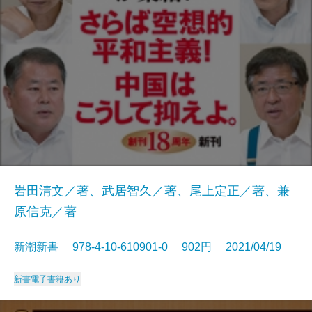
岩田清文／著、武居智久／著、尾上定正／著、兼
原信克／著
新潮新書 978-4-10-610901-0 902円 2021/04/19
新書
電子書籍あり