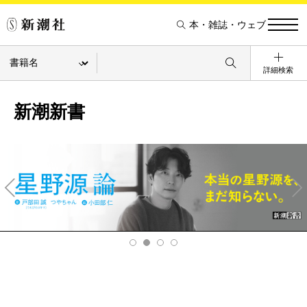
本・雑誌・ウェブ
詳細検索
新潮新書
Pre
Ne
v
xt