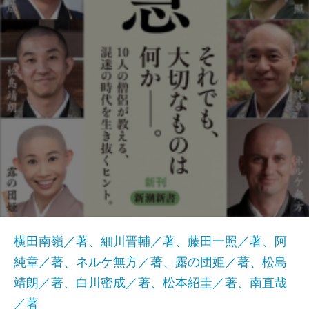
横田南嶺／著、細川晋輔／著、藤田一照／著、阿
純章／著、ネルケ無方／著、露の団姫／著、松島
靖朗／著、白川密成／著、松本紹圭／著、南直哉
／著