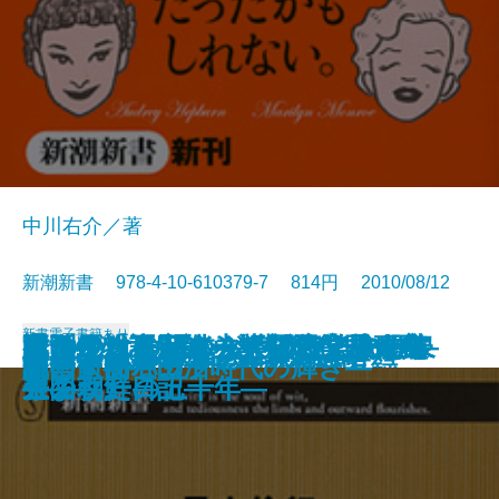
中川右介／著
新潮新書 978-4-10-610379-7 814円 2010/08/12
新書
電子書籍あり
イスラエル―ユダヤパワーの源泉
イランはこれからどうなるのか―
大女優物語―オードリー、マリリ
難治がんと闘う―大阪府立成人病
もののけの正体―怪談はこうして
通販―「不況知らず」の業界研究
死刑絶対肯定論―無期懲役囚の主
降ろされた日の丸―国民学校一年
ポスト・モバイル―ITとヒトの未
ロックと共に年をとる
国家の命運
核がなくならない7つの理由
企業買収の裏側―M＆A入門―
文士の私生活―昭和文壇交友録―
異形の日本人
テレビの大罪
読む人間ドック
即答するバカ
気にするな
開国前夜―田沼時代の輝き―
―
「イスラム大国」の真実―
ン、リズ―
センターの五十年―
生まれた―
―
張―
生の朝鮮日記―
来図―