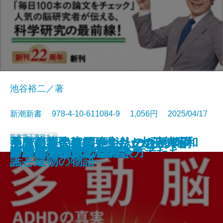
池谷裕二／著
新潮新書 978-4-10-611084-9 1,056円 2025/04/17
新書
電子書籍あり
なぜ日本人は間違えたのか─真
ラクに長生きしたい人のための
酒鬼薔薇聖斗は更生したのか─不
至高の近代建築─明治・大正・昭和
手段からの解放―シリーズ哲学講
奇跡の母親脳
テレビが終わる日
患者と目を合わせない医者たち
日本文化は絶滅するのか
「まさか」の人生
生きる言葉
すごい科学論文
多動脳─ADHDの真実─
野球の記録で話したい
アンパンマンと日本人
グルメ外道
伊藤忠 商人の心得
リキッド消費とは何か
移民リスク
プロパガンダの見抜き方
説・昭和100年と戦後80年─
よくばり健康法
確かな境界─
人と建物の物語─
話―