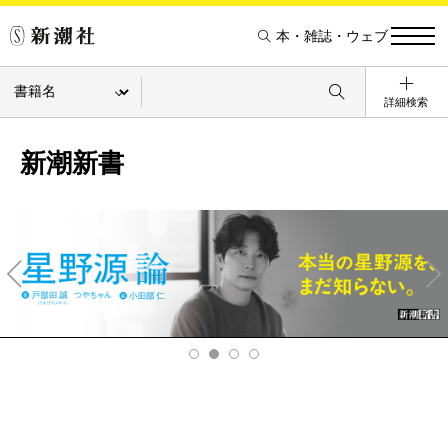
本・雑誌・ウェブ
詳細検索
新潮新書
Pre
Ne
v
xt