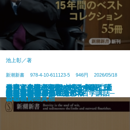
池上彰／著
新潮新書 978-4-10-611123-5 946円 2026/05/18
すべての人の死因は生まれたこと
外国人患者─医療ツーリズムと日
台湾軍事機密文書が語る中国「抗
それでも息子を日本の小学校に通
漢字文化圏の興亡─中国の限界、
新書
電子書籍あり
愛知県は天下を取るがね
猫のいる人生
反復する昭和史
推したちとどう生きるか
高野連
ヒトと音楽の進化論
星野源論
本とは何か
知の本棚
長期政権の条件
天皇への敗北─シリーズ哲学講話─
コミュ力不要の社交術
人生不案内
武器としての日本語思考
運命まかせ
である
本の現実─
日戦争」の真相
わせたい
日本の前途─