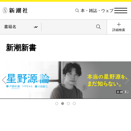
本・雑誌・ウェブ
詳細検索
新潮新書
Pre
Ne
v
xt