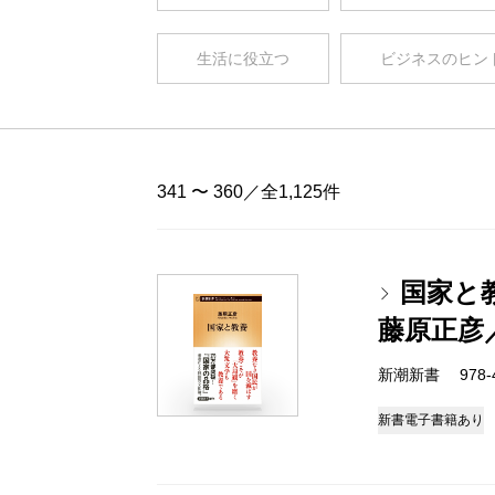
生活に役立つ
ビジネスのヒン
341 〜 360／全1,125件
国家と
藤原正彦
新潮新書 978-4-
新書
電子書籍あり