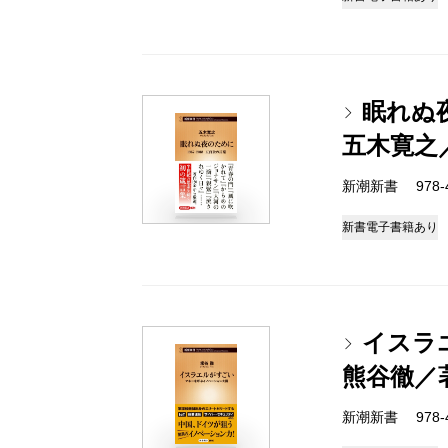
眠れぬ夜
五木寛之
新潮新書 978-4-
新書
電子書籍あり
イスラ
熊谷徹／
新潮新書 978-4-