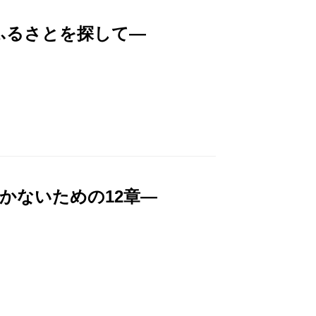
ふるさとを探して―
かないための12章―