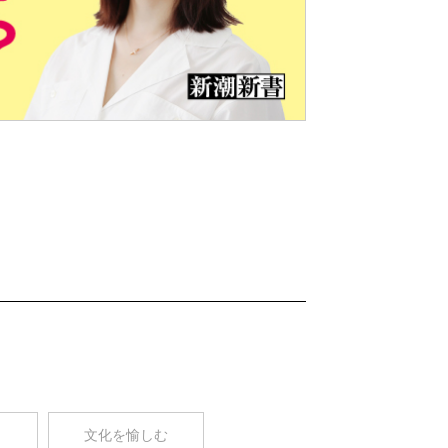
Nex
t
コ
文化を愉しむ