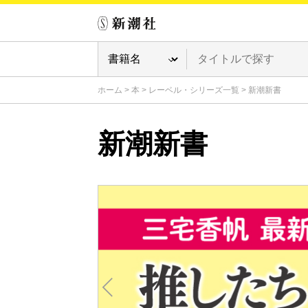
ホーム
>
本
>
レーベル・シリーズ一覧
>
新潮新書
新潮新書