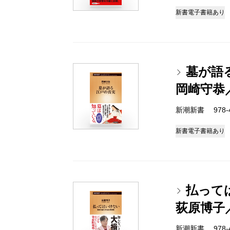
新書
電子書籍あり
墓が語
岡崎守恭
新潮新書 978-4-
新書
電子書籍あり
払って
荻原博子
新潮新書 978-4-