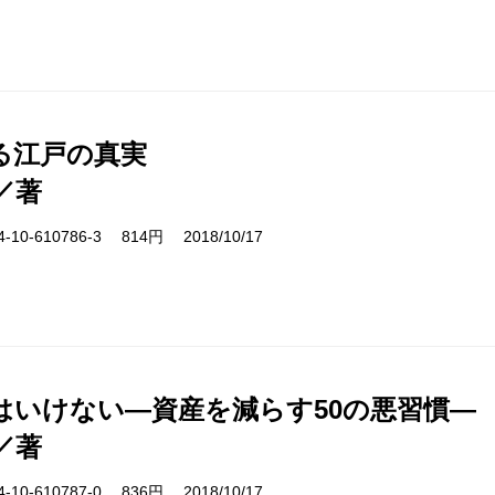
る江戸の真実
／著
10-610786-3 814円 2018/10/17
はいけない―資産を減らす50の悪習慣―
／著
10-610787-0 836円 2018/10/17