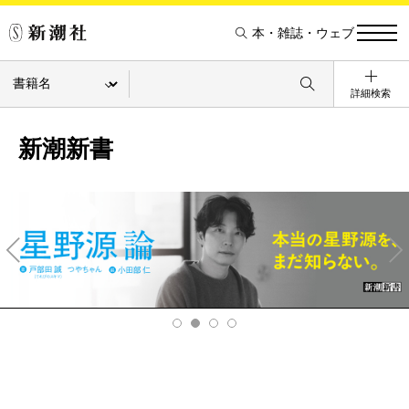
本・雑誌・ウェブ
詳細検索
新潮新書
Pre
Ne
v
xt