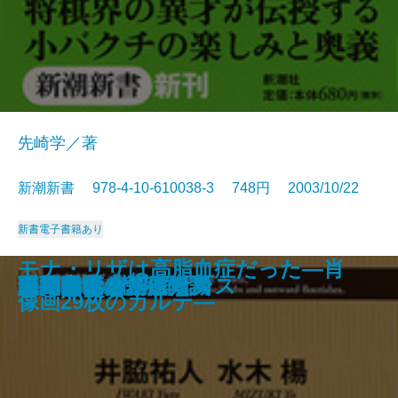
先崎学／著
新潮新書 978-4-10-610038-3 748円 2003/10/22
新書
電子書籍あり
モナ・リザは高脂血症だった―肖
翼のある言葉
酒乱になる人、ならない人
銀行員諸君！
日本史快刀乱麻
サービスの天才たち
相性が悪い！
ディズニーの魔法
国富消失
法隆寺の智慧 永平寺の心
小博打のススメ
現代老後の基礎知識
阪神タイガース
麻布中学と江原素六
口のきき方
路面電車ルネッサンス
自衛隊vs.北朝鮮
審判は見た！
足元の革命
高島易断を創った男
像画29枚のカルテ―