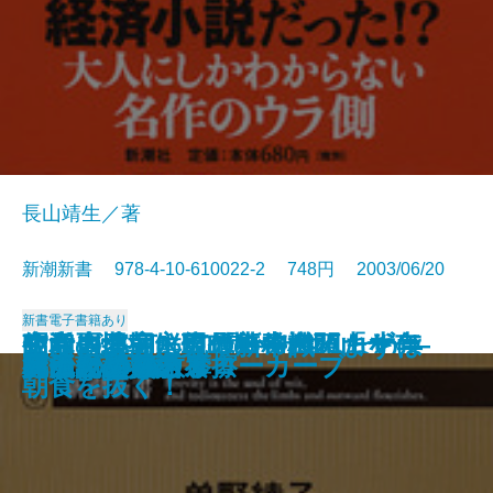
長山靖生／著
新潮新書 978-4-10-610022-2 748円 2003/06/20
新書
電子書籍あり
政党崩壊―永田町の失われた十年
知らざあ言って聞かせやしょう―
昭和史発掘 幻の特務機関「ヤ
空白の北朝鮮現代史―白頭山を売
生活習慣病に克つ新常識 まずは
安楽死のできる国
元気が出る患者学
天皇家の財布
山本周五郎のことば
死亡記事を読む
謎解き 少年少女世界の名作
アラブの格言
アメリカ病
時価会計不況
日中ビジネス摩擦
真っ向勝負のスローカーブ
明治天皇を語る
漂流記の魅力
バカの壁
死ぬための教養
―
心に響く歌舞伎の名せりふ―
マ」
った金日成―
朝食を抜く！