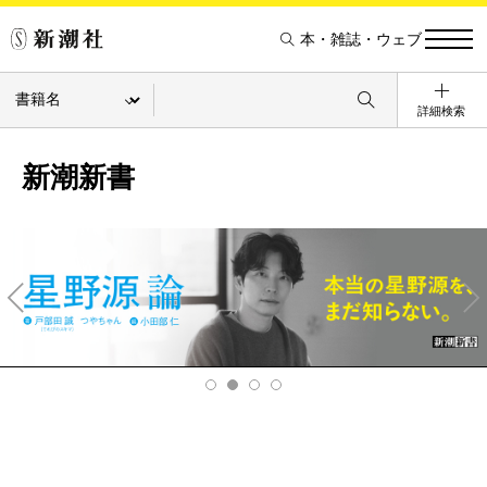
本・雑誌・ウェブ
詳細検索
新潮新書
Pre
Ne
v
xt