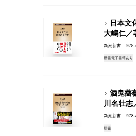
日本文
大嶋仁／
新潮新書 978-4-
新書
電子書籍あり
酒鬼薔
川名壮志
新潮新書 978-4-
新書