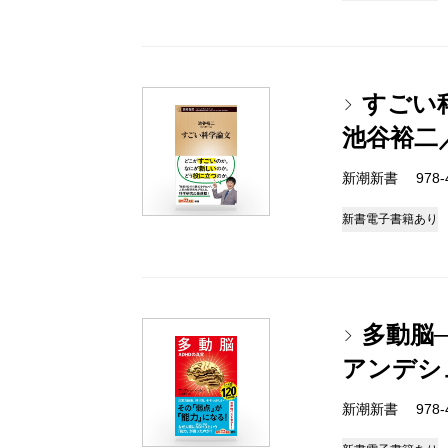
すごい
池谷裕二
新潮新書 978-4-
新書
電子書籍あり
多動脳─
アンデシ
新潮新書 978-4-