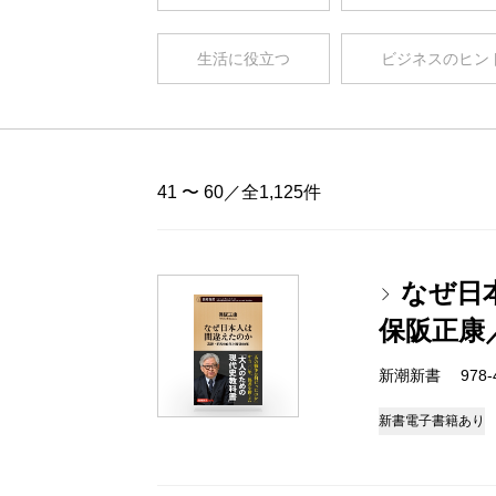
生活に役立つ
ビジネスのヒン
41 〜 60／全1,125件
なぜ日
保阪正康
新潮新書 978-4-
新書
電子書籍あり