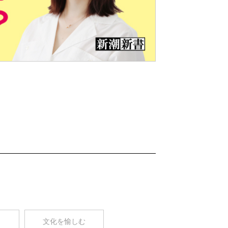
Nex
t
コ
文化を愉しむ