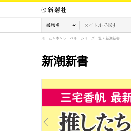
ホーム
>
本
>
レーベル・シリーズ一覧
>
新潮新書
新潮新書