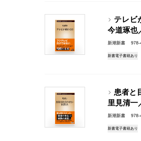
テレビ
今道琢也
新潮新書 978-4-
新書
電子書籍あり
患者と
里見清一
新潮新書 978-4-
新書
電子書籍あり