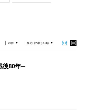
20件
発売日の新しい順
後80年─