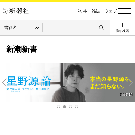
本・雑誌・ウェブ
詳細検索
新潮新書
Pre
Ne
v
xt