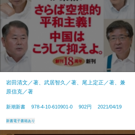
岩田清文／著、武居智久／著、尾上定正／著、兼
原信克／著
新潮新書 978-4-10-610901-0 902円 2021/04/19
新書
電子書籍あり