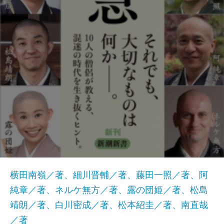
横田南嶺／著、細川晋輔／著、藤田一照／著、阿
純章／著、ネルケ無方／著、露の団姫／著、松島
靖朗／著、白川密成／著、松本紹圭／著、南直哉
／著