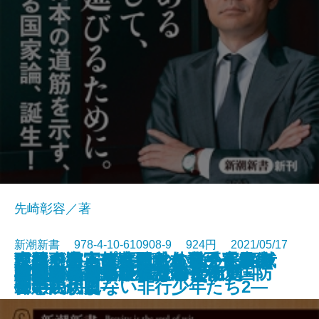
先崎彰容／著
新潮新書 978-4-10-610908-9 924円 2021/05/17
不要不急―苦境と向き合う仏教の
森林で日本は蘇る―林業の瓦解を
シルクロード―流沙に消えた西域
現役引退―プロ野球名選手「最後
古代史の正体―縄文から平安まで
どうしても頑張れない人たち―ケ
中国が宇宙を支配する日―宇宙安
財務省の「ワル」
その病気、市販薬で治せます
陶芸は生きがいになる
ビジネス戦略から読む美術史
57歳で婚活したらすごかった
国家の尊厳
自衛隊最高幹部が語る令和の国防
マスクをするサル
小説家になって億を稼ごう
毒親の日本史
検閲官―発見されたGHQ名簿―
認知症の新しい常識
ロシアを決して信じるな
新書
電子書籍あり
智慧―
食い止めよ―
三十六か国―
の1年」―
―
ーキの切れない非行少年たち2―
保の現代史―