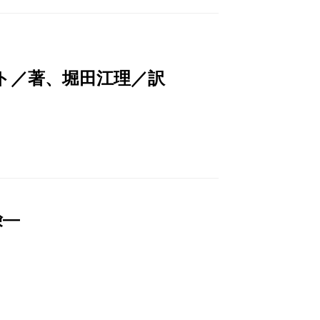
ト／著、堀田江理／訳
険―