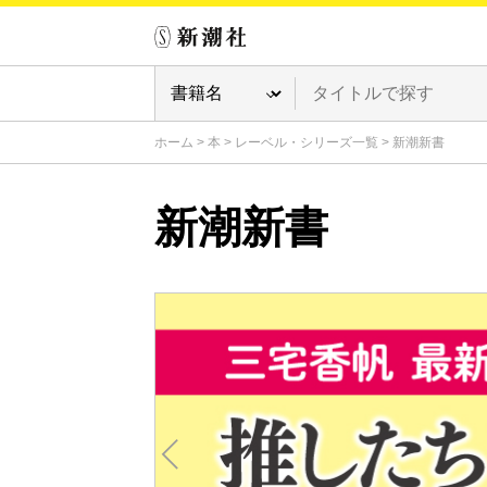
ホーム
>
本
>
レーベル・シリーズ一覧
>
新潮新書
新潮新書