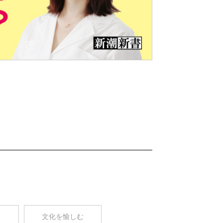
Nex
t
コ
文化を愉しむ