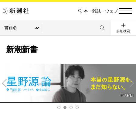
本・雑誌・ウェブ
詳細検索
新潮新書
Pre
Ne
v
xt