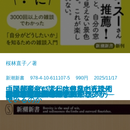
桜林直子／著
新潮新書 978-4-10-611107-5 990円 2025/11/17
中国共産党が語れない日中近現代
コメ関税ゼロで日本農業の夜は明
「話が面白い人」は何をどう読ん
新書
電子書籍あり
熟睡力
政府破綻
死ぬまで元気―88の読むサプリ―
日本漁業の不都合な真実
現代お笑い論
知性の復権─「真の保守」を問う─
43歳頂点論
あなたはなぜ雑談が苦手なのか
昭和の夢は夜ひらく
人間・明石家さんま
スポーツと賭博
古事記の正体
コメ壊滅
おどろきの「クルド人問題」
人はなぜ自分を殺すのか
介護未満の父に起きたこと
ロビンソン酒場漂流記
史
ける
でいるのか