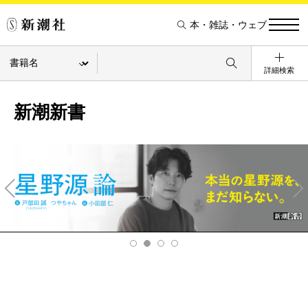
本・雑誌・ウェブ
詳細検索
新潮新書
Pre
Ne
v
xt