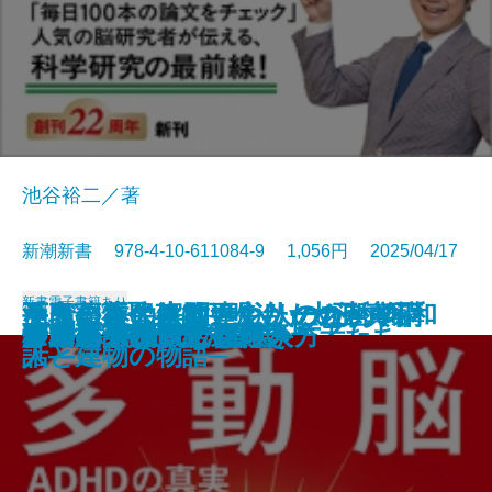
池谷裕二／著
新潮新書 978-4-10-611084-9 1,056円 2025/04/17
新書
電子書籍あり
なぜ日本人は間違えたのか─真
ラクに長生きしたい人のための
酒鬼薔薇聖斗は更生したのか─不
至高の近代建築─明治・大正・昭和
手段からの解放―シリーズ哲学講
奇跡の母親脳
テレビが終わる日
患者と目を合わせない医者たち
日本文化は絶滅するのか
「まさか」の人生
生きる言葉
すごい科学論文
多動脳─ADHDの真実─
野球の記録で話したい
アンパンマンと日本人
グルメ外道
伊藤忠 商人の心得
リキッド消費とは何か
移民リスク
プロパガンダの見抜き方
説・昭和100年と戦後80年─
よくばり健康法
確かな境界─
人と建物の物語─
話―