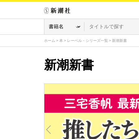
ホーム
>
本
>
レーベル・シリーズ一覧
>
新潮新書
新潮新書