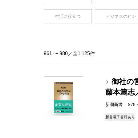
生活に役立つ
ビジネスのヒン
961 〜 980／全1,125件
御社の
藤本篤志
新潮新書 978-4-
新書
電子書籍あり