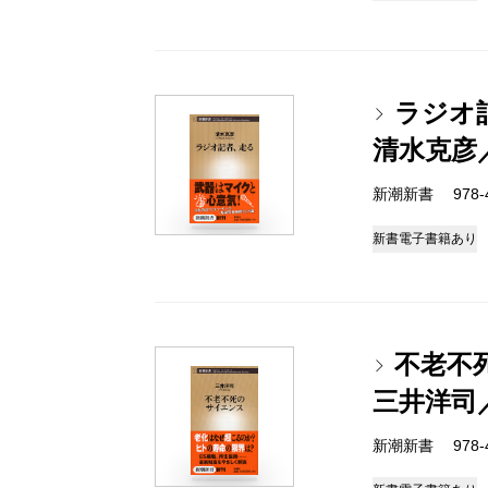
ラジオ
清水克彦
新潮新書 978-4-
新書
電子書籍あり
不老不
三井洋司
新潮新書 978-4-