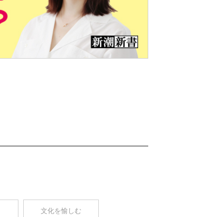
Nex
t
コ
文化を愉しむ