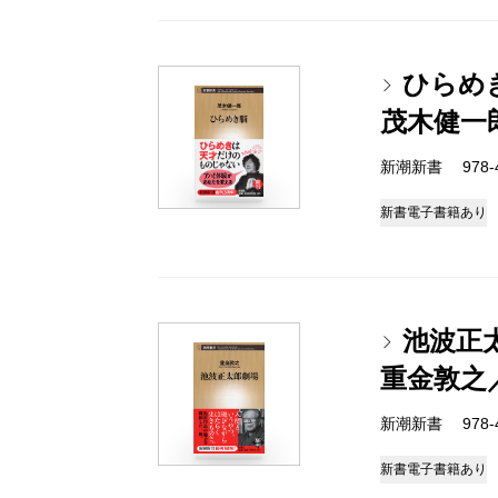
ひらめ
茂木健一
新潮新書 978-4-
新書
電子書籍あり
池波正
重金敦之
新潮新書 978-4-
新書
電子書籍あり