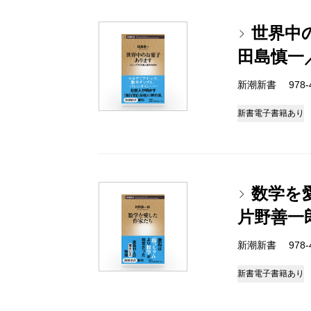
世界中
田島慎一
新潮新書 978-4-
新書
電子書籍あり
数学を
片野善一
新潮新書 978-4-
新書
電子書籍あり