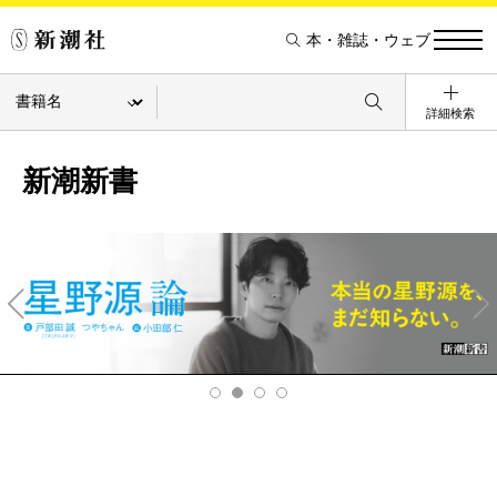
本・雑誌・ウェブ
詳細検索
新潮新書
Pre
Ne
v
xt