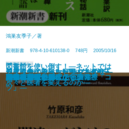
鴻巣友季子／著
新潮新書 978-4-10-610138-0 748円 2005/10/16
新書
電子書籍あり
図書館を使い倒す！―ネットでは
ろくろ首の首はなぜ伸びるのか―
日露戦争に投資した男―ユダヤ人
知床に生きる―大船頭・大瀬初三
ドクター・ショッピング―なぜ
自爆テロリストの正体
東大法学部
「小皇帝」世代の中国
国家の品格
満州と自民党
人は見た目が9割
明治大正 翻訳ワンダーランド
間違いだらけのアトピー治療
できない資料探しの「技」と「コ
阿片の中国史
コクと旨味の秘密
話せぬ若手と聞けない上司
戦後教育で失われたもの
1985年
自動車が危ない
虎屋 和菓子と歩んだ五百年
遊ぶ生物学への招待―
銀行家の日記―
郎とオホーツクの海―
次々と医者を変えるのか―
ツ」―