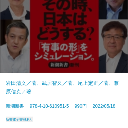
岩田清文／著、武居智久／著、尾上定正／著、兼
原信克／著
新潮新書 978-4-10-610951-5 990円 2022/05/18
新書
電子書籍あり