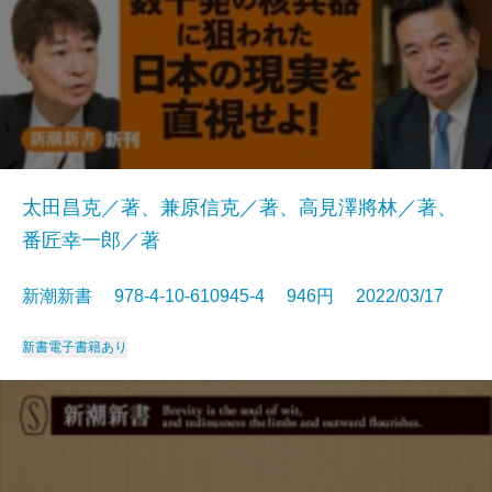
太田昌克／著、兼原信克／著、高見澤將林／著、
番匠幸一郎／著
新潮新書 978-4-10-610945-4 946円 2022/03/17
新書
電子書籍あり