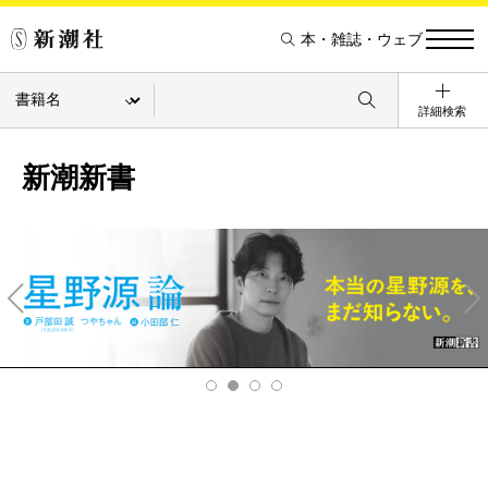
本・雑誌・ウェブ
詳細検索
新潮新書
Pre
Ne
v
xt