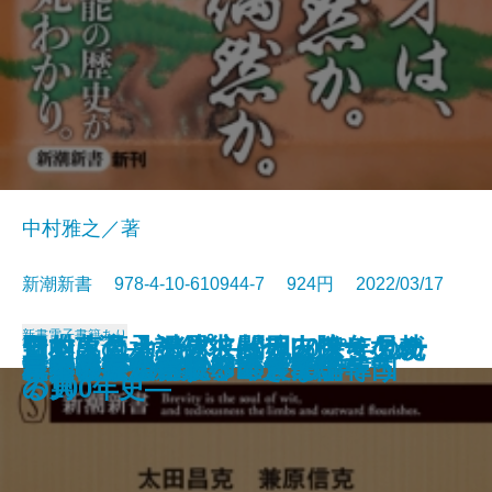
中村雅之／著
新潮新書 978-4-10-610944-7 924円 2022/03/17
新書
電子書籍あり
日本人の承認欲求―テレワークが
アントニオ猪木―闘魂60余年の軌
野村萬斎―なぜ彼は一人勝ちなの
知的に見える男、バカっぽく見え
マツダとカープ―松田ファミリー
よくも言ってくれたよな
異論正論
一汁一菜でよいと至るまで
自衛隊最高幹部が語る台湾有事
「脱・自前」の日本成長戦略
不倫と正義
首相官邸の2800日
核兵器について、本音で話そう
親鸞と道元
厚労省―劣化する巨大官庁―
背進の思想
「やりがい搾取」の農業論
イクメンの罠
日本の近代建築ベスト50
日本依存から脱却できない韓国
さらした深層―
跡―
か―
る男
の100年史―