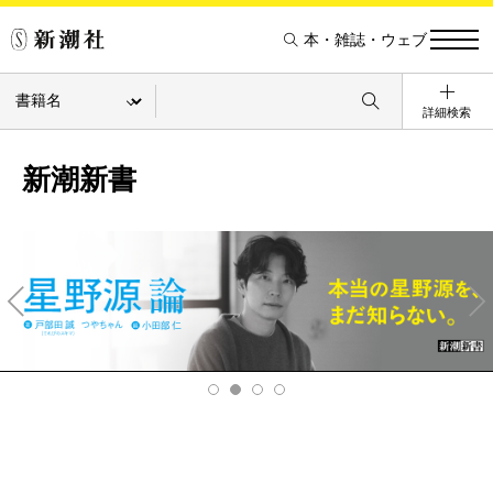
本・雑誌・ウェブ
詳細検索
新潮新書
Pre
Ne
v
xt