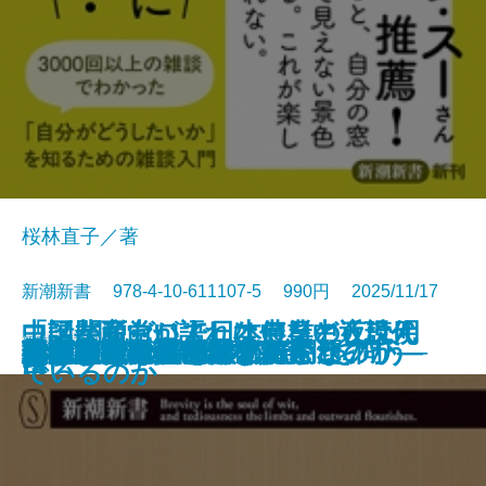
桜林直子／著
新潮新書 978-4-10-611107-5 990円 2025/11/17
中国共産党が語れない日中近現代
コメ関税ゼロで日本農業の夜は明
「話が面白い人」は何をどう読ん
新書
電子書籍あり
熟睡力
政府破綻
死ぬまで元気―88の読むサプリ―
日本漁業の不都合な真実
現代お笑い論
知性の復権─「真の保守」を問う─
43歳頂点論
あなたはなぜ雑談が苦手なのか
昭和の夢は夜ひらく
人間・明石家さんま
スポーツと賭博
古事記の正体
コメ壊滅
おどろきの「クルド人問題」
人はなぜ自分を殺すのか
介護未満の父に起きたこと
ロビンソン酒場漂流記
史
ける
でいるのか