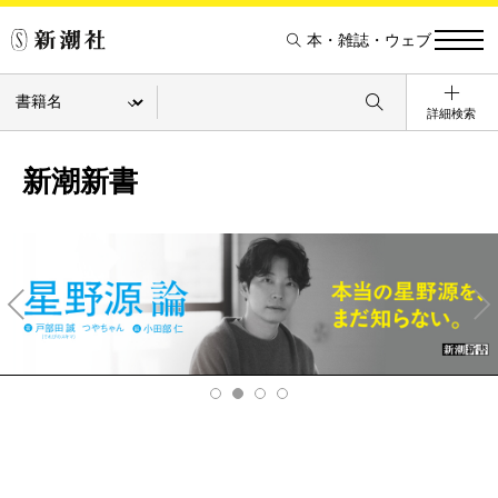
本・雑誌・ウェブ
詳細検索
新潮新書
Pre
Ne
v
xt