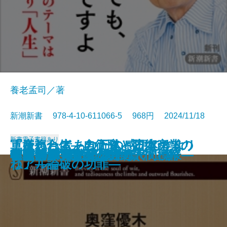
養老孟司／著
新潮新書 978-4-10-611066-5 968円 2024/11/18
新書
電子書籍あり
「嫌われ者」の正体―日本のトリ
「それってあなたの感想ですよ
軍産複合体―自衛隊と防衛産業の
私の同行二人―人生の四国遍路―
ギャンブル脳
スターの臨終
京都占領―1945年の真実―
狂った世界
私はこう考える
お城の値打ち
母を葬る
人生の壁
転売ヤー 闇の経済学
学びの本質
吉原遊廓―遊女と客の人間模様―
年1時間で億になる投資の正解
アマテラスの正体
韓国消滅
住職はシングルファザー
トランプ再熱狂の正体
ックスター―
ね」―論破の功罪―
リアル―