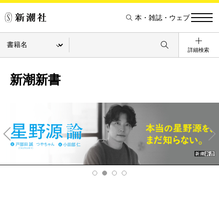
本・雑誌・ウェブ
詳細検索
新潮新書
Pre
Ne
v
xt