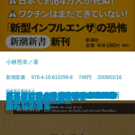
小林照幸／著
新潮新書 978-4-10-610299-8 748円 2009/02/16
新書
電子書籍あり
『こころ』は本当に名作か―正直
ネコ型社員の時代―自己実現幻想
将軍様の錬金術―朝銀破綻と総連
パンデミック―感染爆発から生き
人生の転機―会社生活を成功に導
がんをどう考えるか―放射線治療
森林の崩壊―国土をめぐる負の連
幕末バトル・ロワイヤル 天誅と新
マイクロソフト戦記―世界標準の
カラオケ秘史―創意工夫の世界革
新潮文庫 20世紀の100冊
人生の軌道修正
黒澤明から聞いたこと
天皇はなぜ生き残ったか
大人のための名作パズル
偽善の医療
中華美味紀行
眼力の鍛え方
女装する女
「汚い」日本語講座
者の名作案内―
を超えて―
ダークマネー―
残るために―
いた18の言葉―
医からの提言―
鎖―
選組
作られ方―
命―