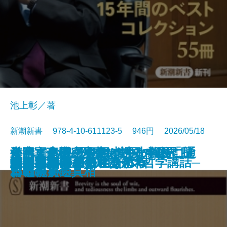
池上彰／著
新潮新書 978-4-10-611123-5 946円 2026/05/18
すべての人の死因は生まれたこと
外国人患者─医療ツーリズムと日
台湾軍事機密文書が語る中国「抗
それでも息子を日本の小学校に通
漢字文化圏の興亡─中国の限界、
新書
電子書籍あり
愛知県は天下を取るがね
猫のいる人生
反復する昭和史
推したちとどう生きるか
高野連
ヒトと音楽の進化論
星野源論
本とは何か
知の本棚
長期政権の条件
天皇への敗北─シリーズ哲学講話─
コミュ力不要の社交術
人生不案内
武器としての日本語思考
運命まかせ
である
本の現実─
日戦争」の真相
わせたい
日本の前途─