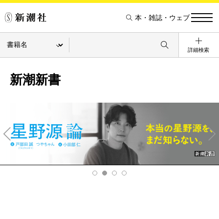
本・雑誌・ウェブ
詳細検索
新潮新書
Pre
Ne
v
xt