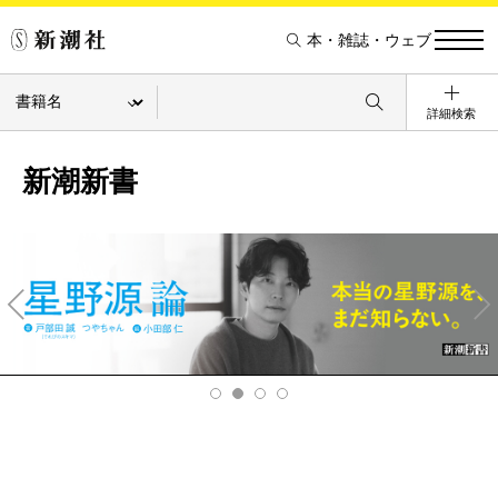
本・雑誌・ウェブ
詳細検索
新潮新書
Pre
Ne
v
xt