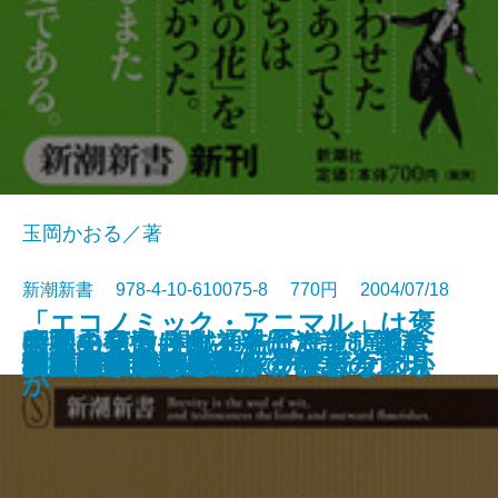
玉岡かおる／著
新潮新書 978-4-10-610075-8 770円 2004/07/18
「エコノミック・アニマル」は褒
考える短歌―作る手ほどき、読む
天職の見つけ方―親子で読む職業
牛丼を変えたコメ―北海道「きら
昭和史発掘 開戦通告はなぜ遅れた
新書
電子書籍あり
知財戦争
め言葉だった―誤解と誤訳の近現
人事異動
さらば歯周病
宮崎アニメの暗号
「ほんもの」のアンティーク家具
タカラジェンヌの太平洋戦争
団塊老人
怪獣の名はなぜガギグゲゴなのか
中東 迷走の百年史
誤読された万葉集
男の引き際
「挫折しない整理」の極意
朝鮮総連
妻に捧げた1778話
世界中の言語を楽しく学ぶ
技術―
読本―
ら397」の挑戦―
か
代史―