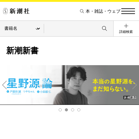
本・雑誌・ウェブ
詳細検索
新潮新書
Pre
Ne
v
xt