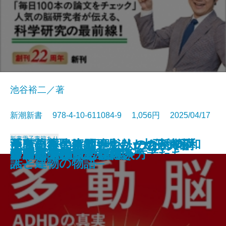
池谷裕二／著
新潮新書 978-4-10-611084-9 1,056円 2025/04/17
新書
電子書籍あり
なぜ日本人は間違えたのか─真
ラクに長生きしたい人のための
酒鬼薔薇聖斗は更生したのか─不
至高の近代建築─明治・大正・昭和
手段からの解放―シリーズ哲学講
奇跡の母親脳
テレビが終わる日
患者と目を合わせない医者たち
日本文化は絶滅するのか
「まさか」の人生
生きる言葉
すごい科学論文
多動脳─ADHDの真実─
野球の記録で話したい
アンパンマンと日本人
グルメ外道
伊藤忠 商人の心得
リキッド消費とは何か
移民リスク
プロパガンダの見抜き方
説・昭和100年と戦後80年─
よくばり健康法
確かな境界─
人と建物の物語─
話―