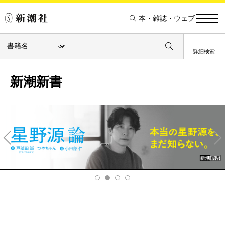
本・雑誌・ウェブ
詳細検索
新潮新書
Pre
Ne
v
xt