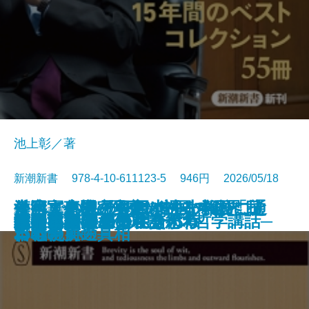
池上彰／著
新潮新書 978-4-10-611123-5 946円 2026/05/18
すべての人の死因は生まれたこと
外国人患者─医療ツーリズムと日
台湾軍事機密文書が語る中国「抗
それでも息子を日本の小学校に通
漢字文化圏の興亡─中国の限界、
新書
電子書籍あり
愛知県は天下を取るがね
猫のいる人生
反復する昭和史
推したちとどう生きるか
高野連
ヒトと音楽の進化論
星野源論
本とは何か
知の本棚
長期政権の条件
天皇への敗北─シリーズ哲学講話─
コミュ力不要の社交術
人生不案内
武器としての日本語思考
運命まかせ
である
本の現実─
日戦争」の真相
わせたい
日本の前途─