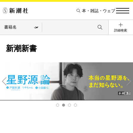
本・雑誌・ウェブ
詳細検索
新潮新書
Pre
Ne
v
xt