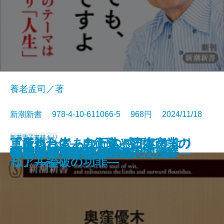
養老孟司／著
新潮新書 978-4-10-611066-5 968円 2024/11/18
新書
電子書籍あり
「嫌われ者」の正体―日本のトリ
「それってあなたの感想ですよ
軍産複合体―自衛隊と防衛産業の
私の同行二人―人生の四国遍路―
ギャンブル脳
スターの臨終
京都占領―1945年の真実―
狂った世界
私はこう考える
お城の値打ち
母を葬る
人生の壁
転売ヤー 闇の経済学
学びの本質
吉原遊廓―遊女と客の人間模様―
年1時間で億になる投資の正解
アマテラスの正体
韓国消滅
住職はシングルファザー
トランプ再熱狂の正体
ックスター―
ね」―論破の功罪―
リアル―