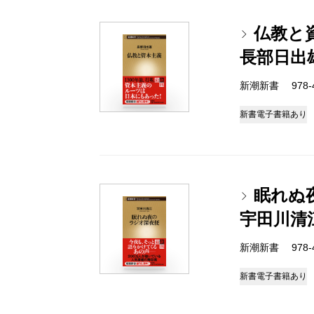
仏教と
長部日出
新潮新書 978-4-
新書
電子書籍あり
眠れぬ
宇田川清
新潮新書 978-4-
新書
電子書籍あり