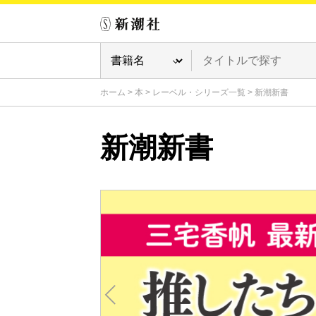
ホーム
>
本
>
レーベル・シリーズ一覧
>
新潮新書
新潮新書