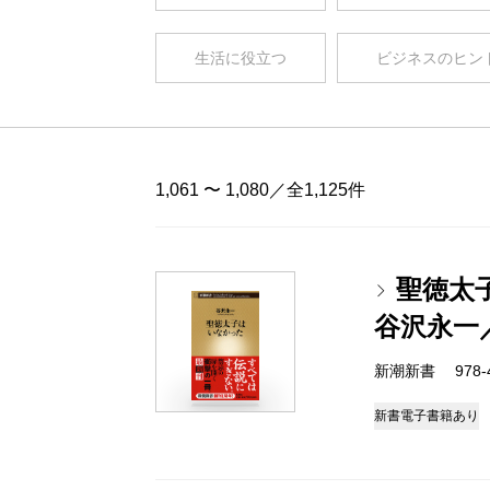
生活に役立つ
ビジネスのヒン
1,061 〜 1,080／全1,125件
聖徳太
谷沢永一
新潮新書 978-4-
新書
電子書籍あり