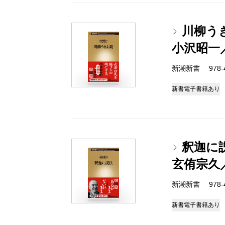
川柳う
小沢昭一
新潮新書 978-4-
新書
電子書籍あり
釈迦に
玄侑宗久
新潮新書 978-4-
新書
電子書籍あり