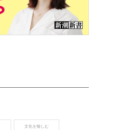
Nex
t
コ
文化を愉しむ