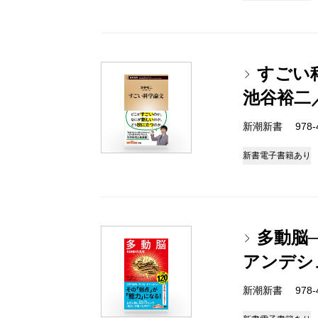
すごい
池谷裕二
新潮新書 978-4-
新書
電子書籍あり
多動脳─
アンデシ
新潮新書 978-4-