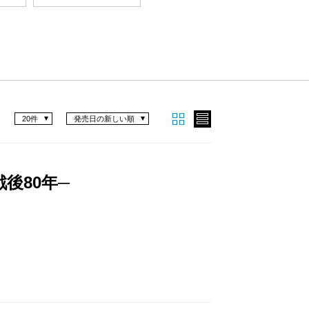
20件
発売日の新しい順
後80年─