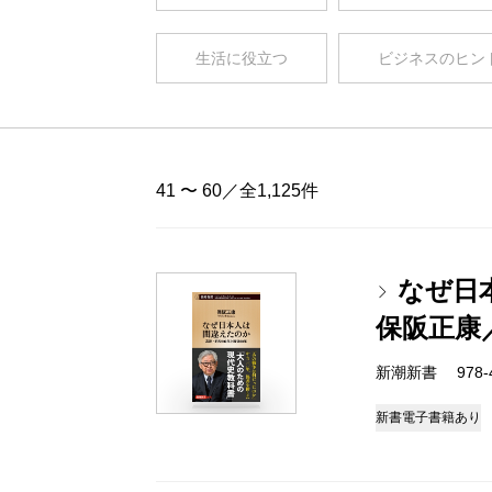
生活に役立つ
ビジネスのヒン
41 〜 60／全1,125件
なぜ日
保阪正康
新潮新書 978-4-
新書
電子書籍あり