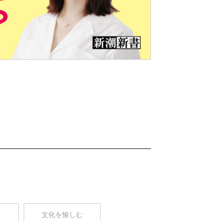
Nex
t
コ
文化を愉しむ