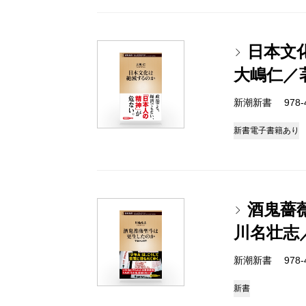
日本文
大嶋仁／
新潮新書 978-4-
新書
電子書籍あり
酒鬼薔
川名壮志
新潮新書 978-4-
新書