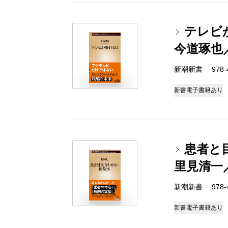
テレビ
今道琢也
新潮新書 978-4-
新書
電子書籍あり
患者と
里見清一
新潮新書 978-4-
新書
電子書籍あり