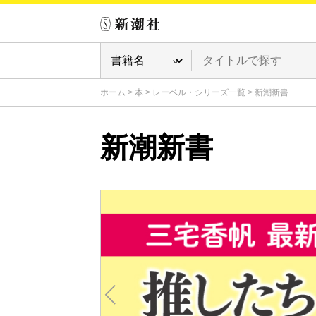
ホーム
>
本
>
レーベル・シリーズ一覧
>
新潮新書
新潮新書