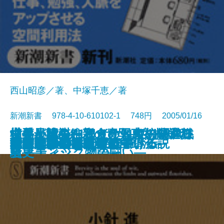
西山昭彦／著、中塚千恵／著
新潮新書 978-4-10-610102-1 748円 2005/01/16
世界最速のF1タイヤ―ブリヂスト
世界が認めた和食の知恵―マクロ
横井小楠―維新の青写真を描いた
切手と戦争―もうひとつの昭和戦
中傷と陰謀―アメリカ大統領選狂
新書
電子書籍あり
夢と欲望のコスメ戦争
司法のしゃべりすぎ
薩摩の秘剣―野太刀自顕流―
木に学ぶ
世間のウソ
大切なことは60字で書ける
できる人の書斎術
韓国人は、こう考えている
金貸しの日本史
仁義なき英国タブロイド伝説
戦国武将の養生訓
嫉妬の世界史
松下政経塾とは何か
由布院の小さな奇跡
テレビの嘘を見破る
ン・エンジニアの闘い―
ビオティック物語―
男―
史―
騒史―