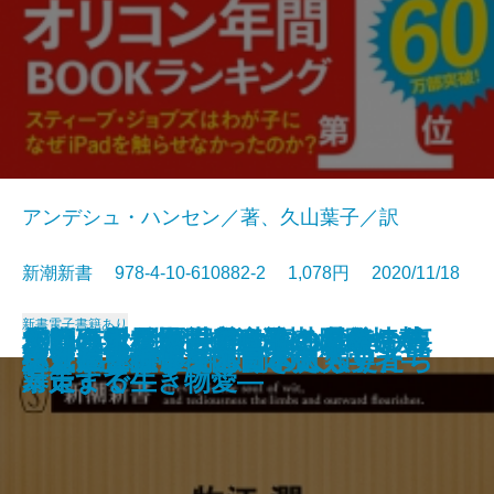
アンデシュ・ハンセン／著、久山葉子／訳
新潮新書 978-4-10-610882-2 1,078円 2020/11/18
新書
電子書籍あり
だからヤクザを辞められない―裏
最新研究が示す 病気にならない
あなたはなぜ誤解されるのか―
兜町の風雲児―中江滋樹 最後の告
本当は危ない国産食品―「食」が
2021年以後の世界秩序―国際情勢
パワハラ問題―アウトの基準から
「池の水」抜くのは誰のため？―
うんちの行方
半グレ―反社会勢力の実像―
書きたい人のためのミステリ入門
スマホ脳
空気が支配する国
ベートーヴェンと日本人
ブラック霞が関
生き抜くヒント
いじめとひきこもりの人類史
コンビニは通える引きこもりたち
天才 富永仲基―独創の町人学者―
絶対に挫折しない日本史
社会メルトダウン―
新常識
「私」を演出する技術―
白―
「病」を引き起こす―
を読む20のアングル―
対策まで―
暴走する生き物愛―