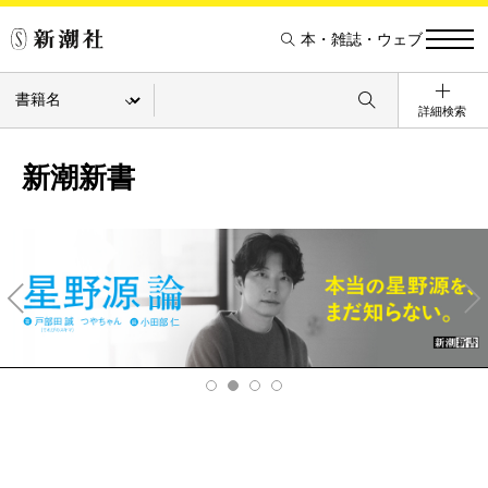
本・雑誌・ウェブ
詳細検索
新潮新書
Pre
Ne
v
xt