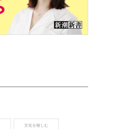
Nex
t
コ
文化を愉しむ