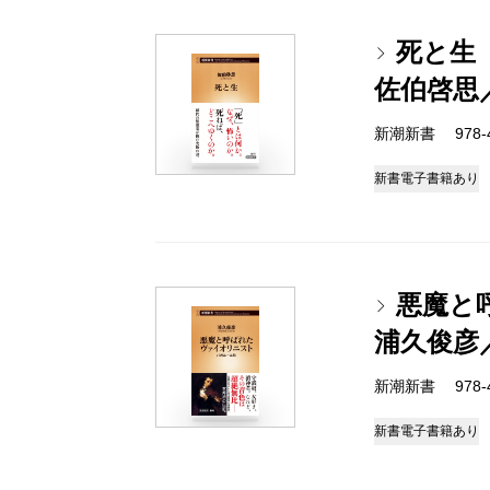
死と生
佐伯啓思
新潮新書 978-4-
新書
電子書籍あり
悪魔と
浦久俊彦
新潮新書 978-4-
新書
電子書籍あり