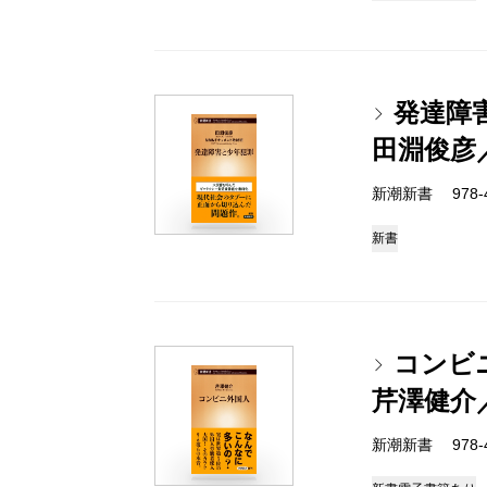
発達障
田淵俊彦
新潮新書 978-4-
新書
コンビ
芹澤健介
新潮新書 978-4-