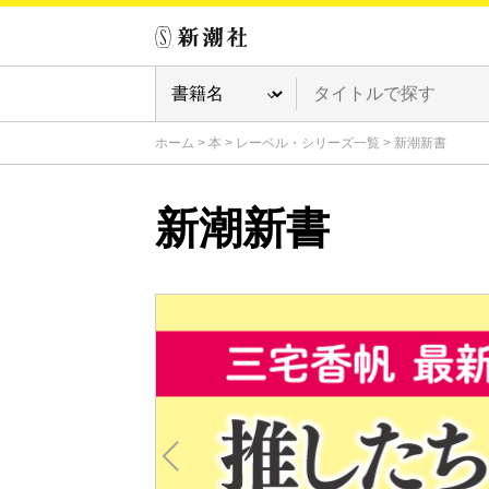
ホーム
>
本
>
レーベル・シリーズ一覧
>
新潮新書
新潮新書