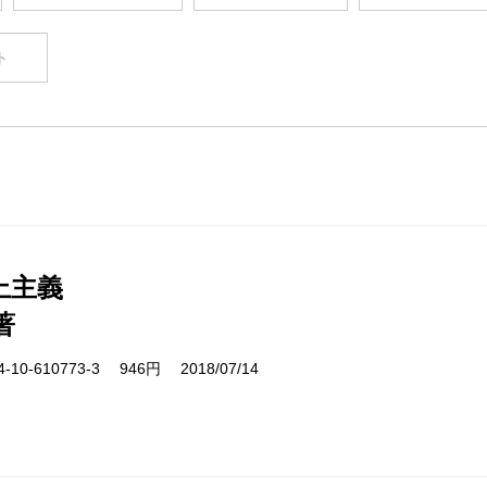
ト
上主義
著
10-610773-3 946円 2018/07/14