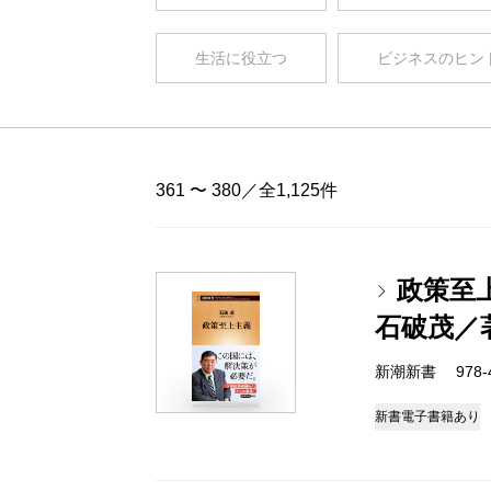
生活に役立つ
ビジネスのヒン
361 〜 380／全1,125件
政策至
石破茂／
新潮新書 978-4-
新書
電子書籍あり