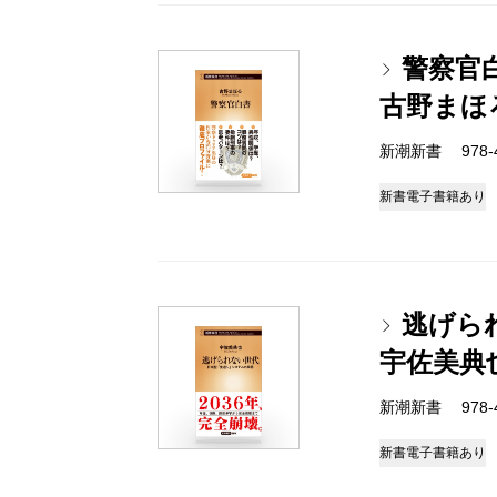
警察官
古野まほ
新潮新書 978-4-
新書
電子書籍あり
逃げら
宇佐美典
新潮新書 978-4-
新書
電子書籍あり