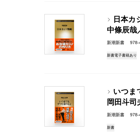
日本カ
中條辰哉
新潮新書 978-4-
新書
電子書籍あり
いつま
岡田斗司
新潮新書 978-4-
新書