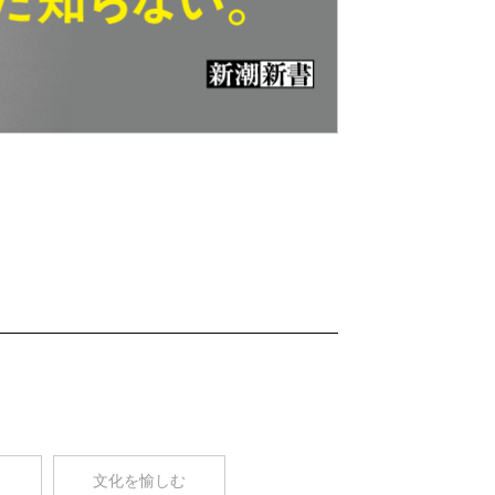
Nex
t
コ
文化を愉しむ