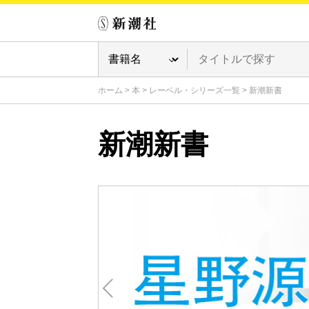
ホーム
>
本
>
レーベル・シリーズ一覧
>
新潮新書
新潮新書