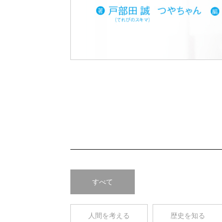
Pre
v
すべて
人間を考える
歴史を知る