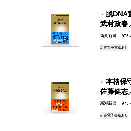
脱DN
武村政春
新潮新書 978-4-
新書
電子書籍あり
本格保
佐藤健志
新潮新書 978-4-
新書
電子書籍あり