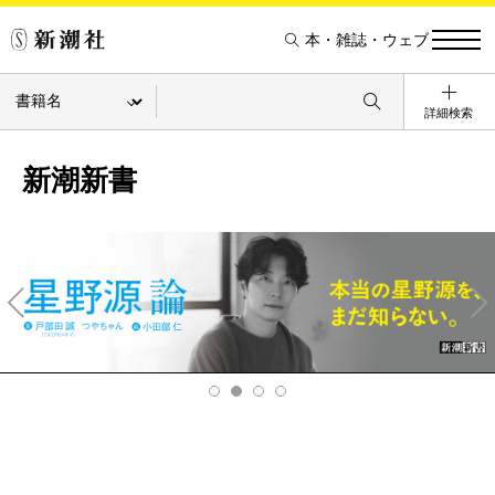
本・雑誌・ウェブ
詳細検索
新潮新書
Pre
Ne
v
xt