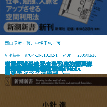
西山昭彦／著、中塚千恵／著
新潮新書 978-4-10-610102-1 748円 2005/01/16
世界最速のF1タイヤ―ブリヂスト
世界が認めた和食の知恵―マクロ
横井小楠―維新の青写真を描いた
切手と戦争―もうひとつの昭和戦
中傷と陰謀―アメリカ大統領選狂
新書
電子書籍あり
夢と欲望のコスメ戦争
司法のしゃべりすぎ
薩摩の秘剣―野太刀自顕流―
木に学ぶ
世間のウソ
大切なことは60字で書ける
できる人の書斎術
韓国人は、こう考えている
金貸しの日本史
仁義なき英国タブロイド伝説
戦国武将の養生訓
嫉妬の世界史
松下政経塾とは何か
由布院の小さな奇跡
テレビの嘘を見破る
ン・エンジニアの闘い―
ビオティック物語―
男―
史―
騒史―