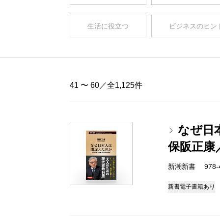
生活に役立つ
ビジネスのヒン
41 〜 60／全1,125件
なぜ日
保阪正康
新潮新書 978-4-
新書
電子書籍あり