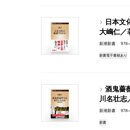
日本文
大嶋仁／
新潮新書 978-4-
新書
電子書籍あり
酒鬼薔
川名壮志
新潮新書 978-4-
新書