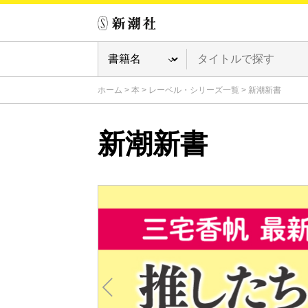
ホーム
>
本
>
レーベル・シリーズ一覧
>
新潮新書
新潮新書