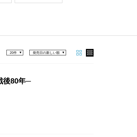
20件
発売日の新しい順
後80年─