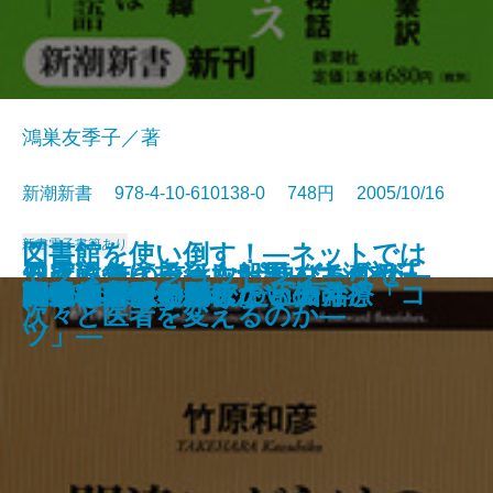
鴻巣友季子／著
新潮新書 978-4-10-610138-0 748円 2005/10/16
新書
電子書籍あり
図書館を使い倒す！―ネットでは
ろくろ首の首はなぜ伸びるのか―
日露戦争に投資した男―ユダヤ人
知床に生きる―大船頭・大瀬初三
ドクター・ショッピング―なぜ
自爆テロリストの正体
東大法学部
「小皇帝」世代の中国
国家の品格
満州と自民党
人は見た目が9割
明治大正 翻訳ワンダーランド
間違いだらけのアトピー治療
できない資料探しの「技」と「コ
阿片の中国史
コクと旨味の秘密
話せぬ若手と聞けない上司
戦後教育で失われたもの
1985年
自動車が危ない
虎屋 和菓子と歩んだ五百年
遊ぶ生物学への招待―
銀行家の日記―
郎とオホーツクの海―
次々と医者を変えるのか―
ツ」―