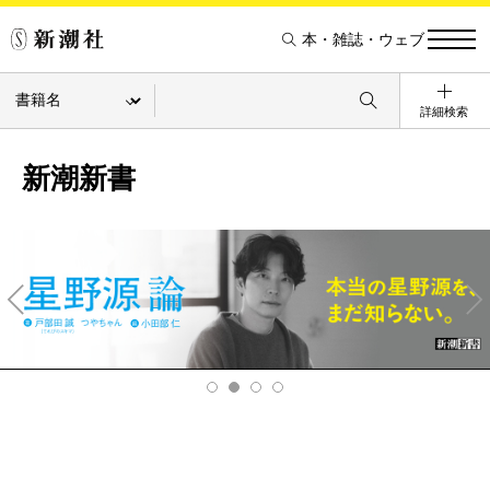
本・雑誌・ウェブ
詳細検索
新潮新書
Pre
Ne
v
xt