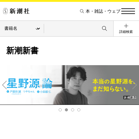
本・雑誌・ウェブ
詳細検索
新潮新書
Pre
Ne
v
xt