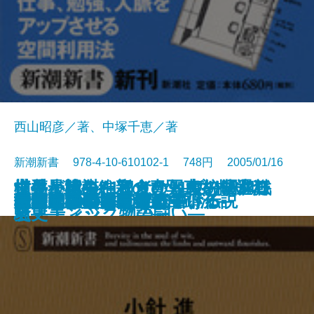
西山昭彦／著、中塚千恵／著
新潮新書 978-4-10-610102-1 748円 2005/01/16
世界最速のF1タイヤ―ブリヂスト
世界が認めた和食の知恵―マクロ
横井小楠―維新の青写真を描いた
切手と戦争―もうひとつの昭和戦
中傷と陰謀―アメリカ大統領選狂
新書
電子書籍あり
夢と欲望のコスメ戦争
司法のしゃべりすぎ
薩摩の秘剣―野太刀自顕流―
木に学ぶ
世間のウソ
大切なことは60字で書ける
できる人の書斎術
韓国人は、こう考えている
金貸しの日本史
仁義なき英国タブロイド伝説
戦国武将の養生訓
嫉妬の世界史
松下政経塾とは何か
由布院の小さな奇跡
テレビの嘘を見破る
ン・エンジニアの闘い―
ビオティック物語―
男―
史―
騒史―