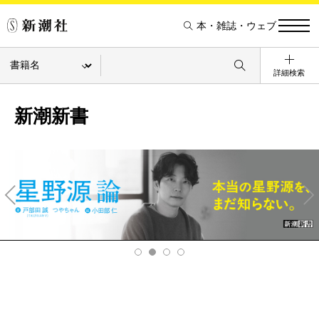
本・雑誌・ウェブ
詳細検索
新潮新書
Pre
Ne
v
xt