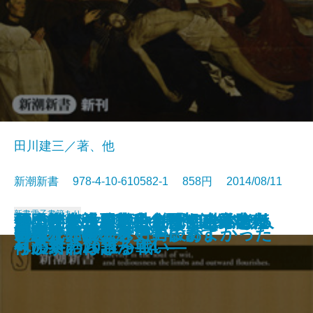
田川建三／著、他
新潮新書 978-4-10-610582-1 858円 2014/08/11
新書
電子書籍あり
西田幾多郎―無私の思想と日本人
見えない世界戦争―「サイバー
すごいインド―なぜグローバル人
死ぬな―生きていれば何とかなる
原発とどう向き合うか―科学者た
知の訓練―日本にとって政治とは
領土喪失の悪夢―尖閣・沖縄を売
1949年の大東亜共栄圏―自主防衛
営業部はバカなのか
会話のきっかけ
なぜ時代劇は滅びるのか
心の病が職場を潰す
日本の風俗嬢
はじめて読む聖書
60歳からの生き方再設計
余計な一言
凶悪犯罪者こそ更生します
ルポ 介護独身
「自分」の壁
日本人に生まれて、まあよかった
―
戦」最新報告―
材が輩出するのか―
―
ちの対話2011～'14―
何か―
り渡すのは誰か―
への終わらざる戦い―