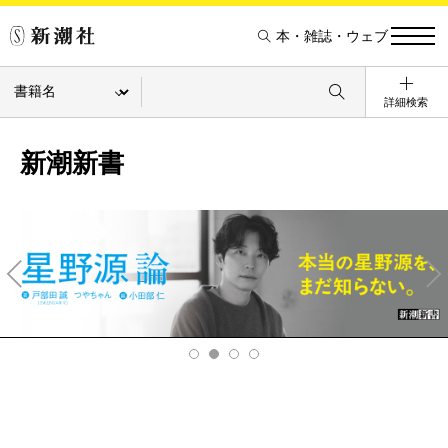
本・雑誌・ウェブ
詳細検索
新潮新書
Pre
Ne
v
xt