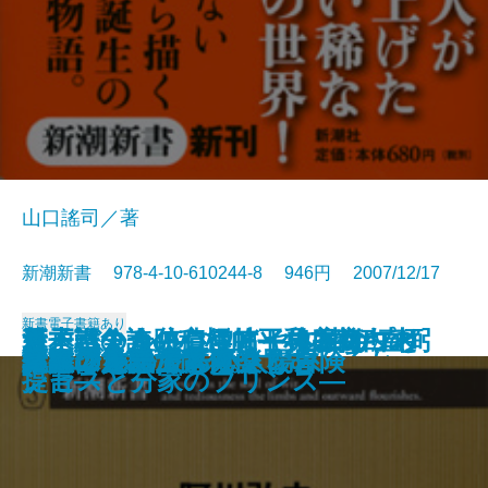
山口謠司／著
新潮新書 978-4-10-610244-8 946円 2007/12/17
新書
電子書籍あり
幕末バトル・ロワイヤル 井伊直弼
江戸奉公人の心得帖―呉服商白木
日本語の奇跡―〈アイウエオ〉と
新・戦争論―積極的平和主義への
愛子さまと悠仁さま―本家のプリ
アラブの大富豪
すべらない敬語
庭と日本人
女になりたがる男たち
「痴呆老人」は何を見ているか
文明としての教育
温泉文学論
大人の見識
新書で入門 新しい太陽系
ワインをめぐる小さな冒険
日本は世界で第何位？
マユツバ語大辞典
健康の天才たち
草野球をとことん楽しむ
議論のルールブック
の首
屋の日常―
〈いろは〉の発明―
提言―
ンセスと分家のプリンス―