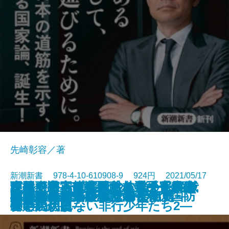
先崎彰容／著
新潮新書 978-4-10-610908-9 924円 2021/05/17
不要不急―苦境と向き合う仏教の
森林で日本は蘇る―林業の瓦解を
シルクロード―流沙に消えた西域
現役引退―プロ野球名選手「最後
古代史の正体―縄文から平安まで
どうしても頑張れない人たち―ケ
中国が宇宙を支配する日―宇宙安
財務省の「ワル」
その病気、市販薬で治せます
陶芸は生きがいになる
ビジネス戦略から読む美術史
57歳で婚活したらすごかった
国家の尊厳
自衛隊最高幹部が語る令和の国防
マスクをするサル
小説家になって億を稼ごう
毒親の日本史
検閲官―発見されたGHQ名簿―
認知症の新しい常識
ロシアを決して信じるな
新書
電子書籍あり
智慧―
食い止めよ―
三十六か国―
の1年」―
―
ーキの切れない非行少年たち2―
保の現代史―