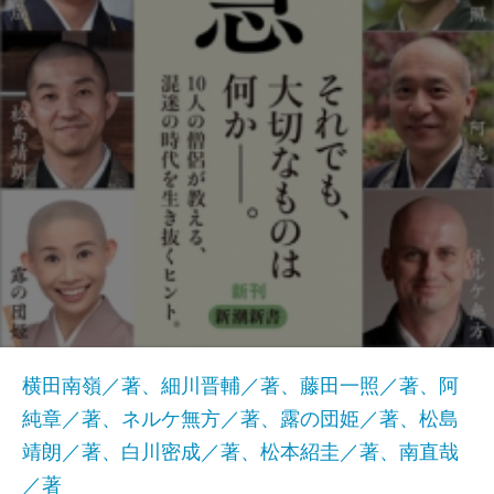
横田南嶺／著、細川晋輔／著、藤田一照／著、阿
純章／著、ネルケ無方／著、露の団姫／著、松島
靖朗／著、白川密成／著、松本紹圭／著、南直哉
／著