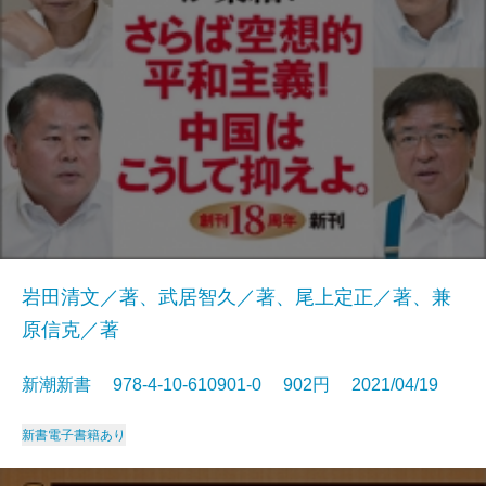
岩田清文／著、武居智久／著、尾上定正／著、兼
原信克／著
新潮新書 978-4-10-610901-0 902円 2021/04/19
新書
電子書籍あり