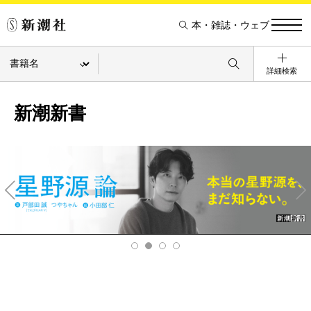
本・雑誌・ウェブ
詳細検索
新潮新書
Pre
Ne
v
xt