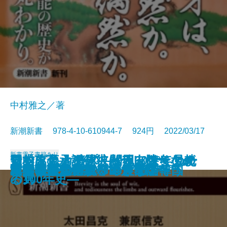
中村雅之／著
新潮新書 978-4-10-610944-7 924円 2022/03/17
新書
電子書籍あり
日本人の承認欲求―テレワークが
アントニオ猪木―闘魂60余年の軌
野村萬斎―なぜ彼は一人勝ちなの
知的に見える男、バカっぽく見え
マツダとカープ―松田ファミリー
よくも言ってくれたよな
異論正論
一汁一菜でよいと至るまで
自衛隊最高幹部が語る台湾有事
「脱・自前」の日本成長戦略
不倫と正義
首相官邸の2800日
核兵器について、本音で話そう
親鸞と道元
厚労省―劣化する巨大官庁―
背進の思想
「やりがい搾取」の農業論
イクメンの罠
日本の近代建築ベスト50
日本依存から脱却できない韓国
さらした深層―
跡―
か―
る男
の100年史―