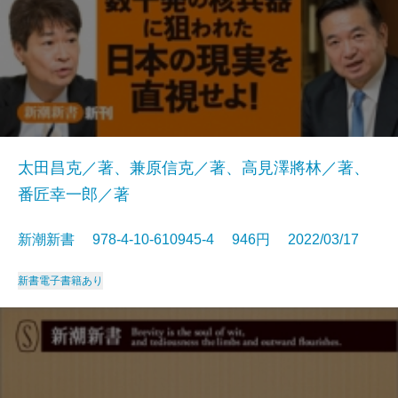
太田昌克／著、兼原信克／著、高見澤將林／著、
番匠幸一郎／著
新潮新書 978-4-10-610945-4 946円 2022/03/17
新書
電子書籍あり