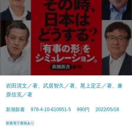
岩田清文／著、武居智久／著、尾上定正／著、兼
原信克／著
新潮新書 978-4-10-610951-5 990円 2022/05/18
新書
電子書籍あり