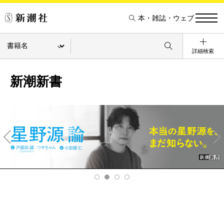
本・雑誌・ウェブ
詳細検索
新潮新書
Pre
Ne
v
xt