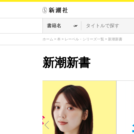
ホーム
>
本
>
レーベル・シリーズ一覧
>
新潮新書
新潮新書