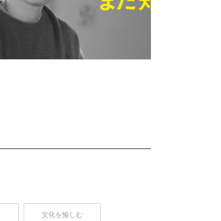
Nex
t
コ
文化を愉しむ