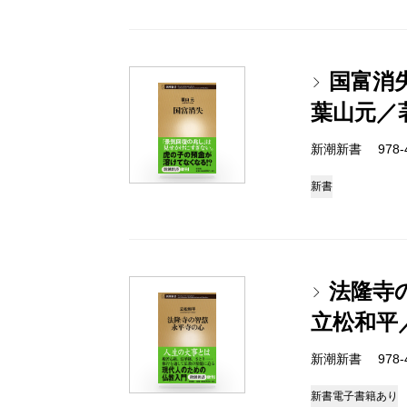
国富消
葉山元／
新潮新書 978-4-
新書
法隆寺
立松和平
新潮新書 978-4-
新書
電子書籍あり