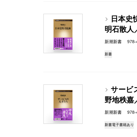
日本史
明石散人
新潮新書 978-4-
新書
サービ
野地秩嘉
新潮新書 978-4-
新書
電子書籍あり