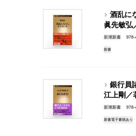
酒乱に
眞先敏弘
新潮新書 978-4-
新書
銀行員
江上剛／
新潮新書 978-4-
新書
電子書籍あり