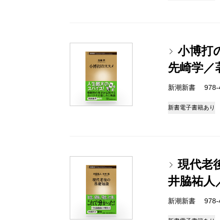
小博打
先崎学／
新潮新書 978-4-
新書
電子書籍あり
現代老
井脇祐人
新潮新書 978-4-