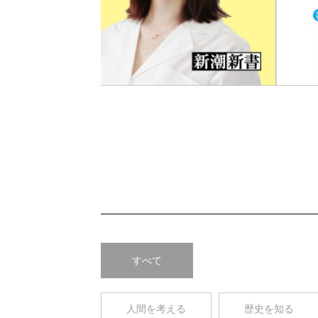
Pre
v
すべて
人間を考える
歴史を知る