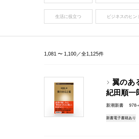
生活に役立つ
ビジネスのヒン
1,081 〜 1,100／全1,125件
翼のあ
紀田順一
新潮新書 978-4-
新書
電子書籍あり