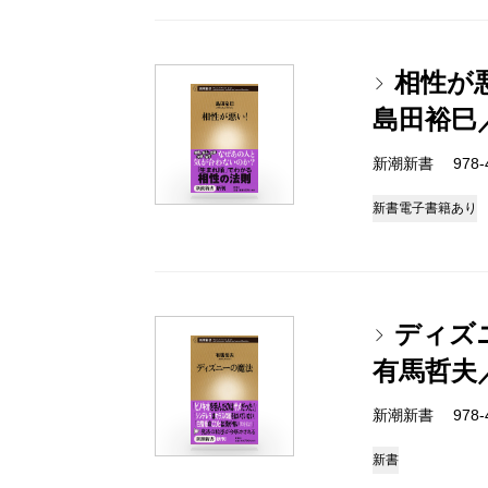
相性が
島田裕巳
新潮新書 978-4-
新書
電子書籍あり
ディズ
有馬哲夫
新潮新書 978-4-
新書