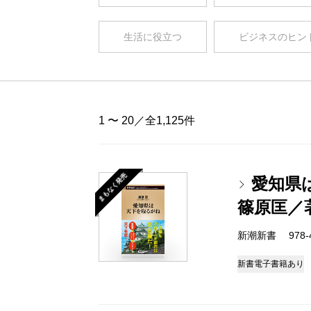
生活に役立つ
ビジネスのヒン
1 〜 20／全1,125件
まもなく発売
愛知県
篠原匡／
新潮新書 978-4-
新書
電子書籍あり