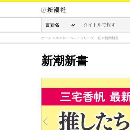
ホーム
>
本
>
レーベル・シリーズ一覧
>
新潮新書
新潮新書