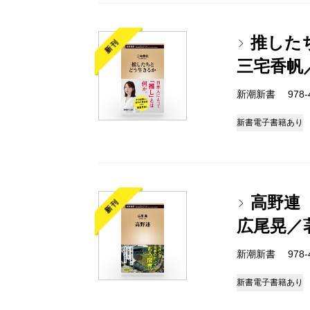
推した
新刊
三宅香帆
新潮新書 978-4-
新書
電子書籍あり
高野連
新刊
広尾晃／
新潮新書 978-4-
新書
電子書籍あり