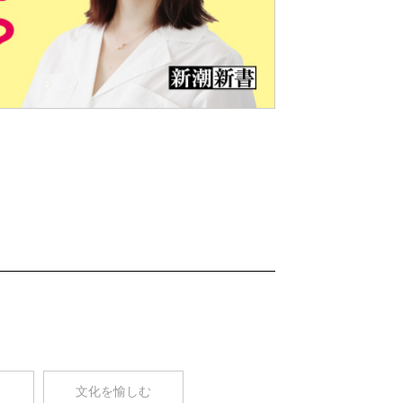
Nex
t
コ
文化を愉しむ