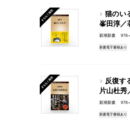
まもなく発売
猫のい
峯田淳／
新潮新書 978-4-
新書
電子書籍あり
まもなく発売
反復す
片山杜秀
新潮新書 978-4-
新書
電子書籍あり