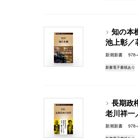
知の本
池上彰／
新潮新書 978-4-
新書
電子書籍あり
長期政
老川祥一
新潮新書 978-4-