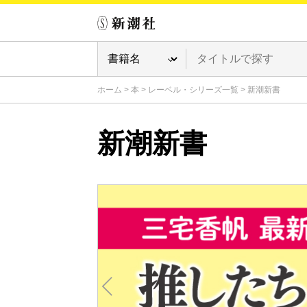
ホーム
>
本
>
レーベル・シリーズ一覧
>
新潮新書
新潮新書