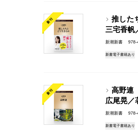
推した
新刊
三宅香帆
新潮新書 978-4-
新書
電子書籍あり
高野連
新刊
広尾晃／
新潮新書 978-4-
新書
電子書籍あり