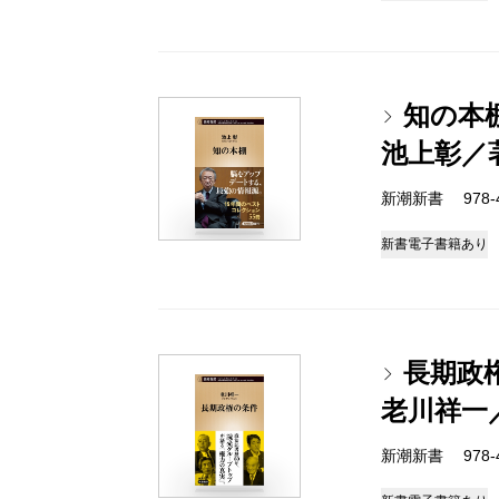
知の本
池上彰／
新潮新書 978-4-
新書
電子書籍あり
長期政
老川祥一
新潮新書 978-4-