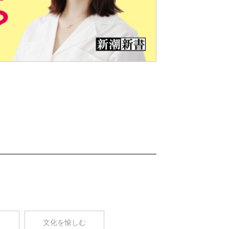
Nex
t
コ
文化を愉しむ