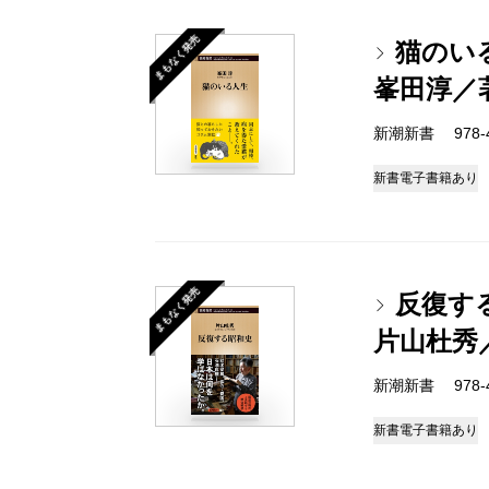
まもなく発売
猫のい
峯田淳／
新潮新書 978-4-
新書
電子書籍あり
まもなく発売
反復す
片山杜秀
新潮新書 978-4-
新書
電子書籍あり