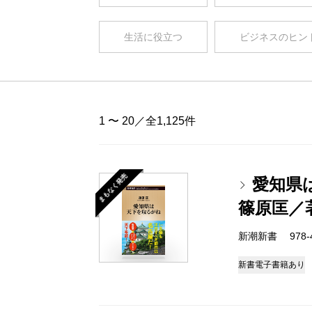
生活に役立つ
ビジネスのヒン
1 〜 20／全1,125件
まもなく発売
愛知県
篠原匡／
新潮新書 978-4-
新書
電子書籍あり