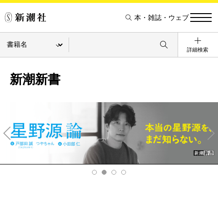
本・雑誌・ウェブ
詳細検索
新潮新書
Pre
Ne
v
xt