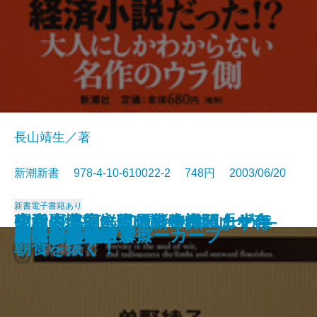
長山靖生／著
新潮新書 978-4-10-610022-2 748円 2003/06/20
新書
電子書籍あり
政党崩壊―永田町の失われた十年
知らざあ言って聞かせやしょう―
昭和史発掘 幻の特務機関「ヤ
空白の北朝鮮現代史―白頭山を売
生活習慣病に克つ新常識 まずは
安楽死のできる国
元気が出る患者学
天皇家の財布
山本周五郎のことば
死亡記事を読む
謎解き 少年少女世界の名作
アラブの格言
アメリカ病
時価会計不況
日中ビジネス摩擦
真っ向勝負のスローカーブ
明治天皇を語る
漂流記の魅力
バカの壁
死ぬための教養
―
心に響く歌舞伎の名せりふ―
マ」
った金日成―
朝食を抜く！