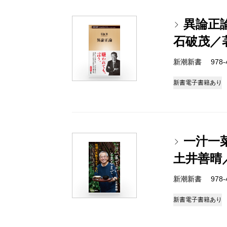
異論正
石破茂／
新潮新書 978-4-
新書
電子書籍あり
一汁一
土井善晴
新潮新書 978-4-
新書
電子書籍あり