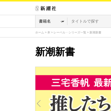
ホーム
>
本
>
レーベル・シリーズ一覧
>
新潮新書
新潮新書