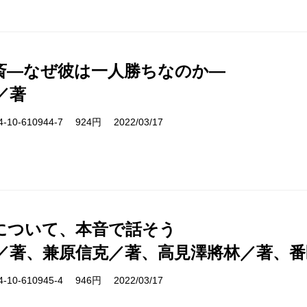
斎―なぜ彼は一人勝ちなのか―
／著
10-610944-7 924円 2022/03/17
について、本音で話そう
／著、兼原信克／著、高見澤將林／著、番
10-610945-4 946円 2022/03/17