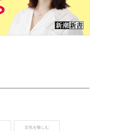
Nex
t
コ
文化を愉しむ