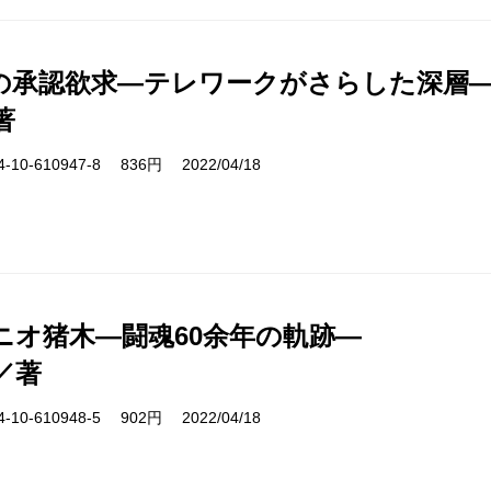
の承認欲求―テレワークがさらした深層
著
10-610947-8 836円 2022/04/18
ニオ猪木―闘魂60余年の軌跡―
／著
10-610948-5 902円 2022/04/18